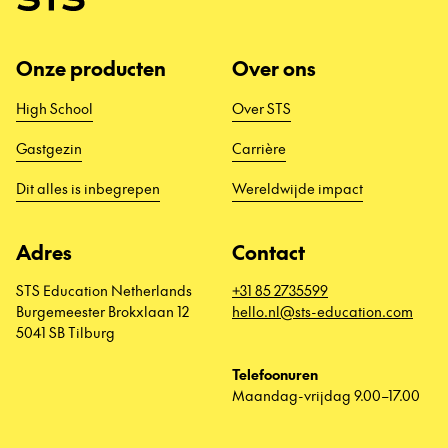
Onze producten
Over ons
High School
Over STS
Gastgezin
Carrière
Dit alles is inbegrepen
Wereldwijde impact
Adres
Contact
STS Education Netherlands
+31 85 2735599
Burgemeester Brokxlaan 12
hello.nl@sts-education.com
5041 SB Tilburg
Telefoonuren
Maandag-vrijdag 9.00–17.00