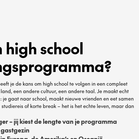
n high school
lingsprogramma?
eft je de kans om high school te volgen in een compleet
and, een andere cultuur, een andere taal. Je maakt echt
en: je gaat naar school, maakt nieuwe vrienden en eet samen
studiereis of korte break – het is het echte leven, maar dan
r – jij kiest de lengte van je programma
 gastgezin
n Europa, de Amerika’s en Oceanië