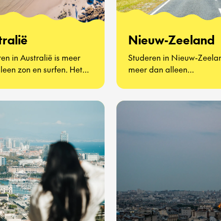
ralië
Nieuw-Zeeland
en in Australië is meer
Studeren in Nieuw-Zeelan
leen zon en surfen. Het
meer dan alleen
t om nieuwe vrienden
indrukwekkende landsch
, Vegemite proberen (ja,
en vriendelijke locals – h
en ontdekken hoe het is
om het ontdekken van ee
n de andere kant van de
compleet nieuwe manier 
 naar school te gaan. Of
leren en leven. Je ervaart
in een stad aan de kust
dagelijks leven als een ec
of in een kleine landelijke
Kiwi-tiener, vol avontuur,
ity, je ervaart het leven
zelfstandigheid en
n echte Aussie tiener – vol
onvergetelijke herinnerin
ur, cultuur en
Bovendien kun je kiezen u
nlijke groei.
vakken zoals Outdoor
Education en de Māori taa