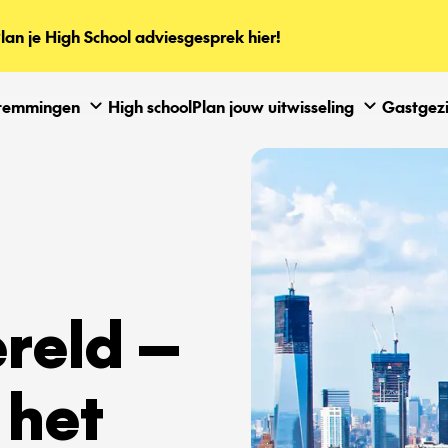
lan je High School adviesgesprek hier!
temmingen
High school
Plan jouw uitwisseling
Gastgez
reld —
 het