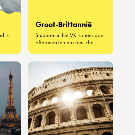
Groot-Brittannië
d is
Studeren in het VK is meer dan
afternoon tea en iconische
appen
bezienswaardigheden – het is
et gaat
een kans om het leven als Britse
n
scholier te ervaren en nieuwe
van
perspectieven te ontdekken.
 het
Van bruisende steden zoals
hte
Londen en Manchester tot
sfeervolle dorpen op het
platteland: een
gen.
uitwisselingsjaar in het VK
it
combineert academische
uitdaging met onvergetelijke
l,
culturele ervaringen.