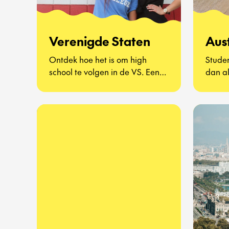
Verenigde Staten
Aust
Ontdek hoe het is om high
Studer
school te volgen in de VS. Een
dan al
compleet nieuwe manier van
draai
leven – van gele schoolbussen
maken
en pep rallies tot schooltrots,
echt) 
homecoming-dansen en
om aa
roadtrips in het weekend. Je
wereld
dompelt je onder in een cultuur
je nu 
die je tot nu toe alleen uit films
woont 
kent, ervaart the American
commun
school spirit van dichtbij en
als ee
ontdekt hoe het dagelijkse
avontu
leven van een Amerikaanse
persoo
tiener eruitziet.