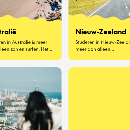
ralië
Nieuw-Zeeland
en in Australië is meer
Studeren in Nieuw-Zeelan
leen zon en surfen. Het
meer dan alleen
t om nieuwe vrienden
indrukwekkende landsch
, Vegemite proberen (ja,
en vriendelijke locals – h
en ontdekken hoe het is
om het ontdekken van ee
n de andere kant van de
compleet nieuwe manier 
 naar school te gaan. Of
leren en leven. Je ervaart
in een stad aan de kust
dagelijks leven als een ec
of in een kleine landelijke
Kiwi-tiener, vol avontuur,
ity, je ervaart het leven
zelfstandigheid en
n echte Aussie tiener – vol
onvergetelijke herinnerin
ur, cultuur en
Bovendien kun je kiezen u
nlijke groei.
vakken zoals Outdoor