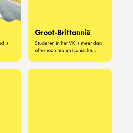
Groot-Brittannië
d is
Studeren in het VK is meer dan
afternoon tea en iconische
appen
bezienswaardigheden – het is
et gaat
een kans om het leven als Britse
n
scholier te ervaren en nieuwe
van
perspectieven te ontdekken.
 het
Van bruisende steden zoals
hte
Londen en Manchester tot
sfeervolle dorpen op het
platteland: een
gen.
uitwisselingsjaar in het VK
it
combineert academische
uitdaging met onvergetelijke