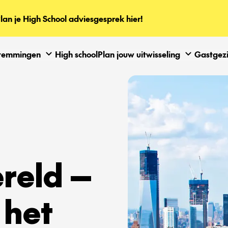
lan je High School adviesgesprek hier!
temmingen
High school
Plan jouw uitwisseling
Gastgez
reld —
 het