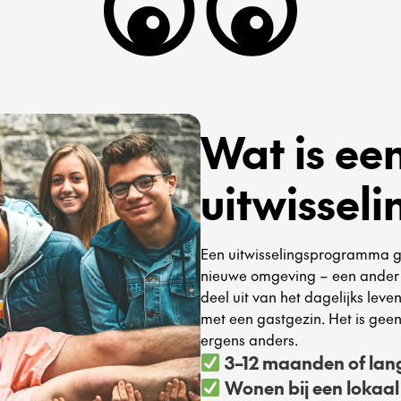
Wat is ee
uitwisse
Een uitwisselingsprogramma ge
nieuwe omgeving – een ander l
deel uit van het dagelijks lev
met een gastgezin. Het is geen 
ergens anders.
3–12 maanden of lange
Wonen bij een lokaal