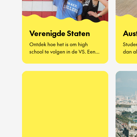
Verenigde Staten
Aust
Ontdek hoe het is om high
Studer
school te volgen in de VS. Een
dan al
compleet nieuwe manier van
draai
leven – van gele schoolbussen
maken
en pep rallies tot schooltrots,
echt) 
homecoming-dansen en
om aa
roadtrips in het weekend. Je
wereld
dompelt je onder in een cultuur
je nu 
die je tot nu toe alleen uit films
woont 
kent, ervaart the American
commun
school spirit van dichtbij en
als ee
ontdekt hoe het dagelijkse
avontu
leven van een Amerikaanse
persoo