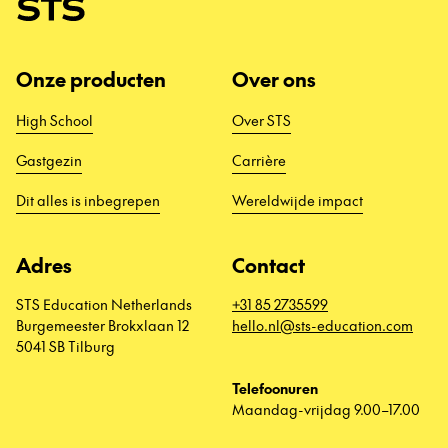
Onze producten
Over ons
High School
Over STS
Gastgezin
Carrière
Dit alles is inbegrepen
Wereldwijde impact
Adres
Contact
STS Education Netherlands
+31 85 2735599
Burgemeester Brokxlaan 12
hello.nl@sts-education.com
5041 SB Tilburg
Telefoonuren
Maandag-vrijdag 9.00–17.00