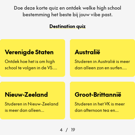
Doe deze korte quiz en ontdek welke high school
bestemming het beste bij jouw vibe past.
Destination quiz
Verenigde Staten
Australië
Ontdek hoe het is om high
Studeren in Australië is meer
school te volgen in de VS.
dan alleen zon en surfen.
Een compleet nieuwe
Het draait om nieuwe
manier van leven – van gele
vrienden maken, Vegemite
schoolbussen en pep rallies
proberen (ja, echt) en
tot schooltrots, homecoming-
ontdekken hoe het is om aan
Nieuw-Zeeland
Groot-Brittannië
dansen en roadtrips in het
de andere kant van de
Studeren in Nieuw-Zeeland
Studeren in het VK is meer
weekend. Je dompelt je
wereld naar school te gaan.
is meer dan alleen
dan afternoon tea en
onder in een cultuur die je
Of je nu in een stad aan de
indrukwekkende
iconische
tot nu toe alleen uit films
kust woont of in een kleine
landschappen en
bezienswaardigheden – het
kent, ervaart the American
landelijke community, je
vriendelijke locals – het
is een kans om het leven als
4
/
19
school spirit van dichtbij en
ervaart het leven als een