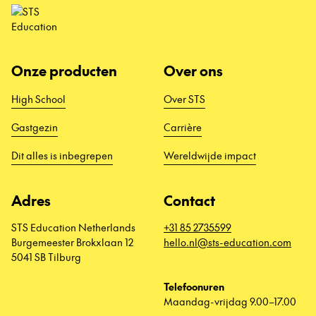
Onze producten
Over ons
High School
Over STS
Gastgezin
Carrière
Dit alles is inbegrepen
Wereldwijde impact
Adres
Contact
STS Education Netherlands
+31 85 2735599
Burgemeester Brokxlaan 12
hello.nl@sts-education.com
5041 SB Tilburg
Telefoonuren
Maandag-vrijdag 9.00–17.00