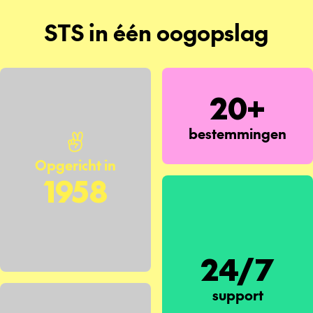
STS in één oogopslag
20+
bestemmingen
Opgericht in
1958
24/7
support