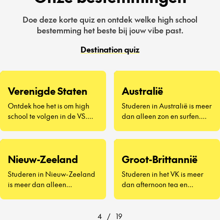
Doe deze korte quiz en ontdek welke high school
bestemming het beste bij jouw vibe past.
Destination quiz
Verenigde Staten
Australië
Ontdek hoe het is om high
Studeren in Australië is meer
school te volgen in de VS.
dan alleen zon en surfen.
Een compleet nieuwe
Het draait om nieuwe
manier van leven – van gele
vrienden maken, Vegemite
schoolbussen en pep rallies
proberen (ja, echt) en
Nieuw-Zeeland
Groot-Brittannië
tot schooltrots, homecoming-
ontdekken hoe het is om aan
dansen en roadtrips in het
de andere kant van de
Studeren in Nieuw-Zeeland
Studeren in het VK is meer
weekend. Je dompelt je
wereld naar school te gaan.
is meer dan alleen
dan afternoon tea en
onder in een cultuur die je
Of je nu in een stad aan de
indrukwekkende
iconische
tot nu toe alleen uit films
kust woont of in een kleine
landschappen en
bezienswaardigheden – het
kent, ervaart the American
landelijke community, je
vriendelijke locals – het
is een kans om het leven als
4
/
19
school spirit van dichtbij en
ervaart het leven als een