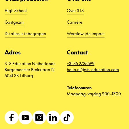
High School
Over STS
Gastgezin
Carrière
Dit alles is inbegrepen
Wereldwijde impact
Adres
Contact
STS Education Netherlands
+31 85 2735599
Burgemeester Brokxlaan 12
hello.nl@sts-education.com
5041 SB Tilburg
Telefoonuren
Maandag-vrijdag 9.00–17.00