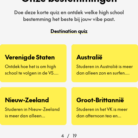
Doe deze korte quiz en ontdek welke high school
bestemming het beste bij jouw vibe past.
Destination quiz
Verenigde Staten
Australië
Ontdek hoe het is om high
Studeren in Australië is meer
school te volgen in de VS.
dan alleen zon en surfen.
Een compleet nieuwe
Het draait om nieuwe
manier van leven – van gele
vrienden maken, Vegemite
schoolbussen en pep rallies
proberen (ja, echt) en
Nieuw-Zeeland
Groot-Brittannië
tot schooltrots, homecoming-
ontdekken hoe het is om aan
dansen en roadtrips in het
de andere kant van de
Studeren in Nieuw-Zeeland
Studeren in het VK is meer
weekend. Je dompelt je
wereld naar school te gaan.
is meer dan alleen
dan afternoon tea en
onder in een cultuur die je
Of je nu in een stad aan de
indrukwekkende
iconische
tot nu toe alleen uit films
kust woont of in een kleine
landschappen en
bezienswaardigheden – het
kent, ervaart the American
landelijke community, je
vriendelijke locals – het
is een kans om het leven als
4
/
19
school spirit van dichtbij en
ervaart het leven als een