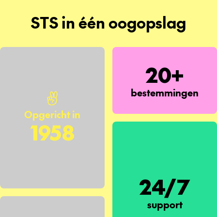
STS in één oogopslag
20+
bestemmingen
Opgericht in
1958
24/7
support