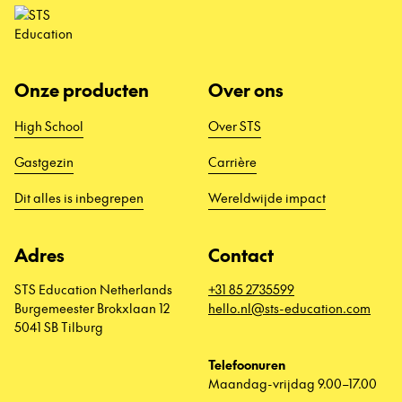
Onze producten
Over ons
High School
Over STS
Gastgezin
Carrière
Dit alles is inbegrepen
Wereldwijde impact
Adres
Contact
STS Education Netherlands
+31 85 2735599
Burgemeester Brokxlaan 12
hello.nl@sts-education.com
5041 SB Tilburg
Telefoonuren
Maandag-vrijdag 9.00–17.00