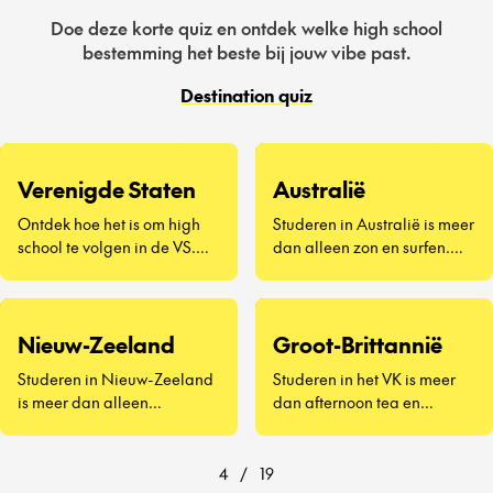
Doe deze korte quiz en ontdek welke high school
bestemming het beste bij jouw vibe past.
Destination quiz
Verenigde Staten
Australië
Ontdek hoe het is om high
Studeren in Australië is meer
school te volgen in de VS.
dan alleen zon en surfen.
Een compleet nieuwe
Het draait om nieuwe
manier van leven – van gele
vrienden maken, Vegemite
schoolbussen en pep rallies
proberen (ja, echt) en
tot schooltrots, homecoming-
ontdekken hoe het is om aan
Nieuw-Zeeland
Groot-Brittannië
dansen en roadtrips in het
de andere kant van de
Studeren in Nieuw-Zeeland
Studeren in het VK is meer
weekend. Je dompelt je
wereld naar school te gaan.
is meer dan alleen
dan afternoon tea en
onder in een cultuur die je
Of je nu in een stad aan de
indrukwekkende
iconische
tot nu toe alleen uit films
kust woont of in een kleine
landschappen en
bezienswaardigheden – het
kent, ervaart the American
landelijke community, je
vriendelijke locals – het
is een kans om het leven als
4
/
19
school spirit van dichtbij en
ervaart het leven als een