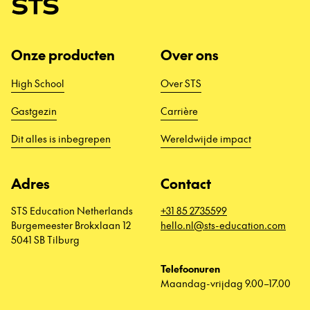
Onze producten
Over ons
High School
Over STS
Gastgezin
Carrière
Dit alles is inbegrepen
Wereldwijde impact
Adres
Contact
STS Education Netherlands
+31 85 2735599
Burgemeester Brokxlaan 12
hello.nl@sts-education.com
5041 SB Tilburg
Telefoonuren
Maandag-vrijdag 9.00–17.00